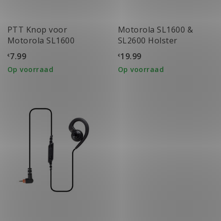
PTT Knop voor
Motorola SL1600 &
Motorola SL1600
SL2600 Holster
PMLN7190A
7.99
19.99
€
€
Op voorraad
Op voorraad