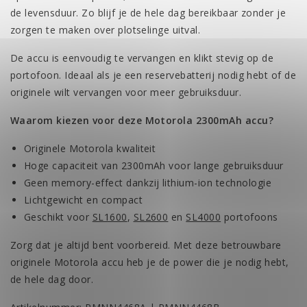
de levensduur. Zo blijf je de hele dag bereikbaar zonder je
zorgen te maken over plotselinge uitval.
De accu is eenvoudig te vervangen en klikt stevig op de
portofoon. Ideaal als je een reservebatterij nodig hebt of de
originele wilt vervangen voor meer gebruiksduur.
Waarom kiezen voor deze Motorola 2300mAh accu?
Originele Motorola kwaliteit
Hoge capaciteit van 2300mAh voor lange gebruiksduur
Geen memory-effect dankzij lithium-ion technologie
Lichtgewicht en compact
Geschikt voor
SL1600
,
SL2600
en
SL4000
portofoons
Zorg dat je altijd bent voorbereid. Met deze betrouwbare
originele Motorola accu heb je de power die je nodig hebt,
de hele dag door.