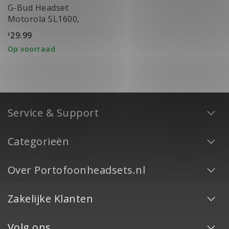
G-Bud Headset
Motorola SL1600,
TLK100 & TLK110
29.99
€
Op voorraad
Service & Support
Categorieën
Over Portofoonheadsets.nl
Zakelijke Klanten
Volg ons