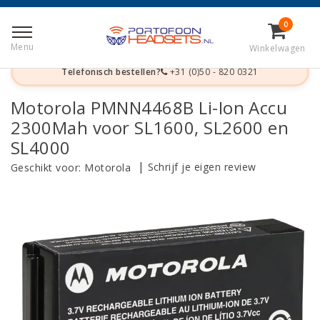
Terug naar Home
|
Motorola PMNN4468B Li-Ion Accu 2300Mah
0
voor SL1600, SL2600 en SL4000
Menu
Winkelwagen
Telefonisch bestellen?
+31 (0)50 - 820 0321
Motorola PMNN4468B Li-Ion Accu
2300Mah voor SL1600, SL2600 en
SL4000
|
Schrijf je eigen review
Geschikt voor:
Motorola