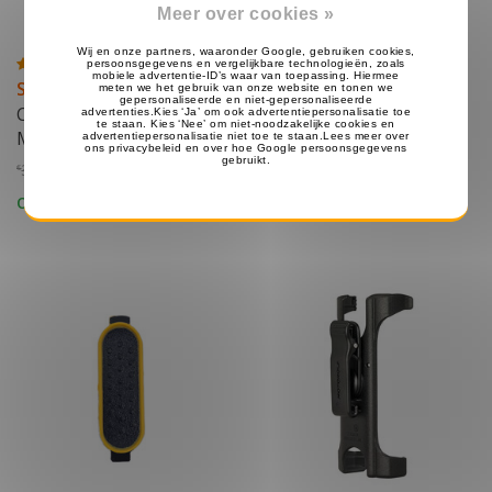
Meer over cookies »
Sale
Sale
C-Shape Motorola
Heavy Duty Headset
MOTOTRBO SL Serie
Motorola SL Serie
34.99
35.99
25.99
29.99
€
€
€
€
Op voorraad
Op voorraad