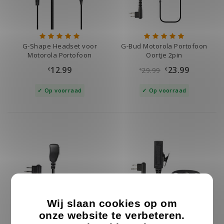
G-Shape Headset voor
G-Bud Motorola Portofoon
Motorola Portofoon
Oortje 2pin
12.99
23.99
29.99
€
€
€
Op voorraad
Op voorraad
Wij slaan cookies op om
onze website te verbeteren.