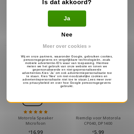
Is dat akkoord?
D-Shape Motorola
D-Shape Heavy Duty
Portofoon Oortjes
Headset voor Motorola
Ja
15.99
27.99
€
€
Op voorraad
Op voorraad
Nee
Meer over cookies »
Motorola Speaker
Riemclip voor Motorola
Microfoon
CP040, DP1400
16.99
5.99
€
€