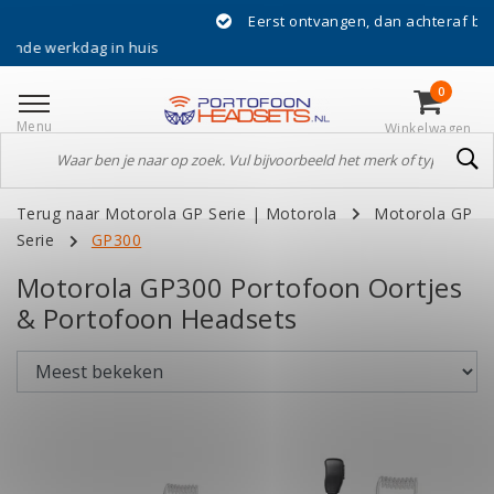
Eerst ontvangen, dan achteraf betalen met 
kdag in huis
0
Menu
Winkelwagen
Terug naar Motorola GP Serie
|
Motorola
Motorola GP
Serie
GP300
Motorola GP300 Portofoon Oortjes
& Portofoon Headsets