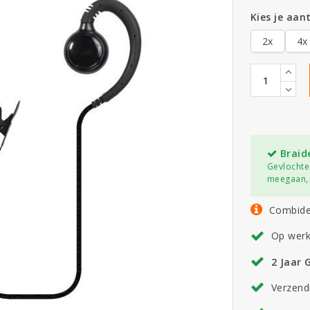
Kies je aant
2x
4x
Braid
Gevlochte
meegaan, 
Combide
Op wer
2 Jaar 
Verzend