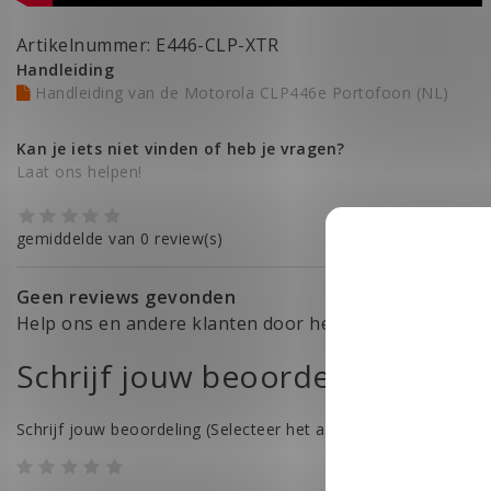
Artikelnummer: E446-CLP-XTR
Handleiding
Handleiding van de Motorola CLP446e Portofoon (NL)
Kan je iets niet vinden of heb je vragen?
Laat ons helpen!
gemiddelde van 0 review(s)
Geen reviews gevonden
Help ons en andere klanten door het schrijven van ee
Schrijf jouw beoordeling
Schrijf jouw beoordeling
(Selecteer het aantal sterren)