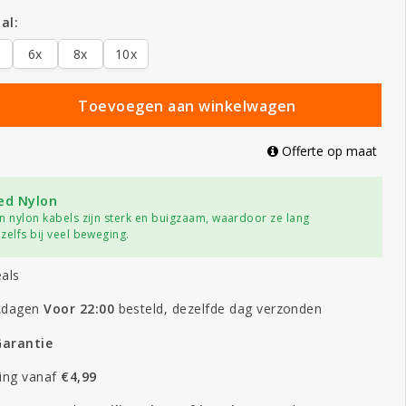
al:
6x
8x
10x
Toevoegen aan winkelwagen
Offerte op maat
ed Nylon
n nylon kabels zijn sterk en buigzaam, waardoor ze lang
zelfs bij veel beweging.
als
kdagen
Voor 22:00
besteld, dezelfde dag verzonden
Garantie
ing vanaf
€4,99