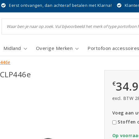
Eerst ontvangen, dan achteraf betalen met Klarna!
Klante
Midland
Overige Merken
Portofoon accessoire
P446e
 CLP446e
34.
€
excl. BTW 2
Voeg aan uw
Stoffen 
Op voorraa