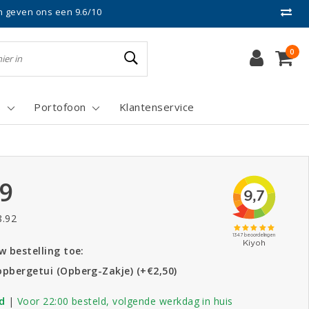
n geven ons een 9.6/10
0
s
Portofoon
Klantenservice
99
8.92
 bestelling toe:
opbergetui (Opberg-Zakje) (+€2,50)
d
|
Voor 22:00 besteld, volgende werkdag in huis