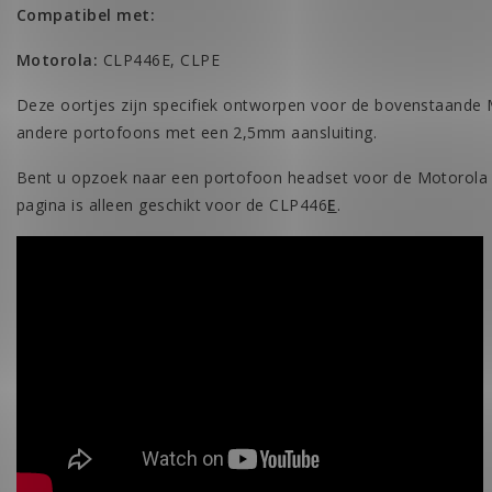
Compatibel met:
Motorola:
CLP446E, CLPE
Deze oortjes zijn specifiek ontworpen voor de bovenstaande
andere portofoons met een 2,5mm aansluiting.
Bent u opzoek naar een portofoon headset voor de Motorol
pagina is alleen geschikt voor de CLP446
E
.