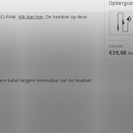
Opbergca
a CLP446.
Klik dan hier.
De headset op deze
€39,98
€39,68
In
ere kabel langere levensduur van de headset