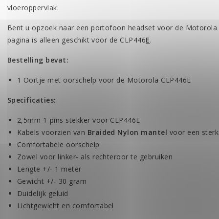
vloeroppervlak.
Bent u opzoek naar een portofoon headset voor de Motorol
pagina is alleen geschikt voor de CLP446
E
.
Bestelling bevat:
1 Oortje met oorschelp voor de Motorola CLP446E
Specificaties:
2,5mm 1-pins stekker voor CLP446E
Kabels voorzien van
Braided Nylon mantel
voor een sterk
Comfortabele oorschelp
Zowel voor linker- als rechteroor te gebruiken
Lengte +/- 1 meter
Gewicht +/- 30 gram
Duidelijk geluid
Lichtgewicht en comfortabel