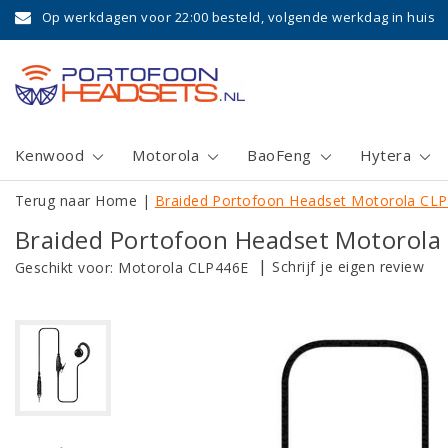
Op werkdagen voor 22:00 besteld, volgende werkdag in huis
Kenwood
Motorola
BaoFeng
Hytera
Terug naar Home
|
Braided Portofoon Headset Motorola CL
Braided Portofoon Headset Motorola
|
Schrijf je eigen review
Geschikt voor:
Motorola CLP446E