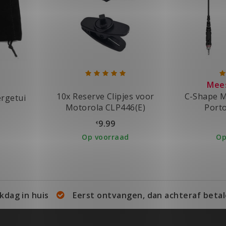
Mee
10x Reserve Clipjes voor
C-Shape M
rgetui
Motorola CLP446(E)
Port
9.99
€
Op voorraad
Op
kdag in huis
Eerst ontvangen, dan achteraf betal