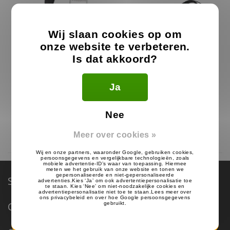
Wij slaan cookies op om
onze website te verbeteren.
Is dat akkoord?
Kenwood Heavy Duty
Kenwood KSC-44ML
Ja
Oortje voor TK-3601 en WD-
Multilader
K10
28.99
124.99
34.99
€
€
€
Nee
Op voorraad
Op voorraad
Meer over cookies »
Service & Support
Categorieën