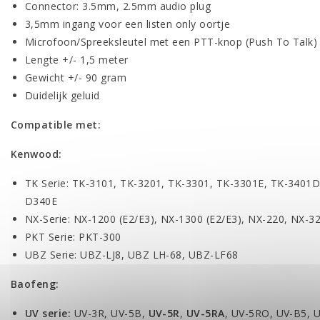
Connector: 3.5mm, 2.5mm audio plug
3,5mm ingang voor een listen only oortje
Microfoon/Spreeksleutel met een PTT-knop (Push To Talk)
Lengte +/- 1,5 meter
Gewicht +/- 90 gram
Duidelijk geluid
Compatible met:
Kenwood:
TK Serie: TK-3101, TK-3201, TK-3301, TK-3301E, TK-3401
D340E
NX-Serie: NX-1200 (E2/E3), NX-1300 (E2/E3), NX-220, NX-3
PKT Serie: PKT-300
UBZ Serie: UBZ-LJ8, UBZ LH-68, UBZ-LF68
Baofeng:
UV serie:
UV-3R, UV-5B,
UV-5R
,
UV-5RA
, UV-5RO, UV-B5, 