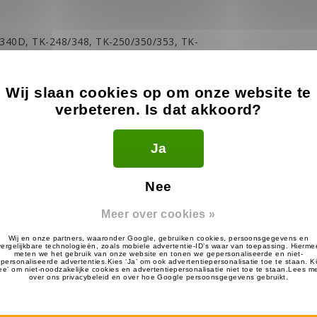
/340D, TK-248/348, TK-250/350/353, TK-
272G/372G/373G, TK-278G/378G/388G Hoornie
102 Pro-Power, TK-2107/3107 Pro-Talk, TK-
Wij slaan cookies op om onze website te
K-3360, TK-3101/3131 Free-Talk, TK-3130,
verbeteren. Is dat akkoord?
Ja
l en wij gaan kijken of onze headsets passen.
Nee
Meer over cookies »