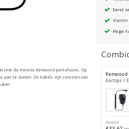
Eerst 
Klanten
Hoge
Kw
Combid
bel met de meeste Kenwood portofoons. Op
Kenwood 
 aan te sluiten. De kabels zijn voorzien van
Eartips / 
euken.
€34,97
€33,62
In