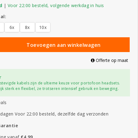
d
|
Voor 22:00 besteld, volgende werkdag in huis
al:
6x
8x
10x
Toevoegen aan winkelwagen
Offerte op maat
r
rstevigde kabels zijn de ultieme keuze voor portofoon headsets.
jk sterk en flexibel, ze trotseren intensief gebruik en beweging.
als
dagen Voor 22:00 besteld, dezelfde dag verzonden
Garantie
ing vanaf
€4,99