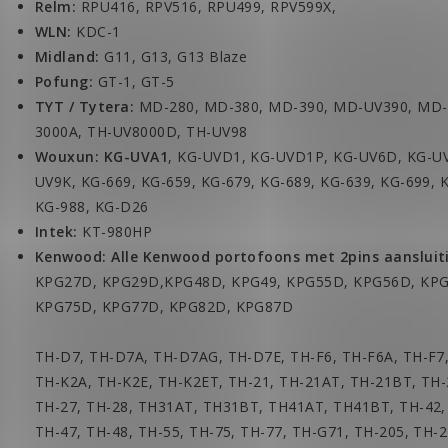
Relm:
RPU416, RPV516, RPU499, RPV599X,
WLN:
KDC-1
Midland:
G11, G13, G13 Blaze
Pofung:
GT-1, GT-5
TYT / Tytera:
MD-280, MD-380, MD-390, MD-UV390, MD-
3000A, TH-UV8000D, TH-UV98
Wouxun: KG-UVA1
, KG-UVD1, KG-UVD1P, KG-UV6D, KG-UV
UV9K, KG-669, KG-659, KG-679, KG-689, KG-639, KG-699, 
KG-988, KG-D26
Intek:
KT-980HP
Kenwood: Alle Kenwood portofoons met 2pins aansluit
KPG27D, KPG29D,KPG48D, KPG49, KPG55D, KPG56D, KPG
KPG75D, KPG77D, KPG82D, KPG87D
TH-D7, TH-D7A, TH-D7AG, TH-D7E, TH-F6, TH-F6A, TH-F7,
TH-K2A, TH-K2E, TH-K2ET, TH-21, TH-21AT, TH-21BT, TH-
TH-27, TH-28, TH31AT, TH31BT, TH41AT, TH41BT, TH-42, 
TH-47, TH-48, TH-55, TH-75, TH-77, TH-G71, TH-205, TH-