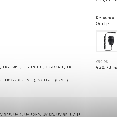
Kenwood 
Oortje
€30,98
€30,70
D,
TK-3501E, TK-3701DE
, TK-D240E, TK-
In
20, NX3220E (E2/E3), NX3320E (E2/E3)
UV-5RE, UV-6, UV-82HP, UV-8D, UV-9R, UV-13