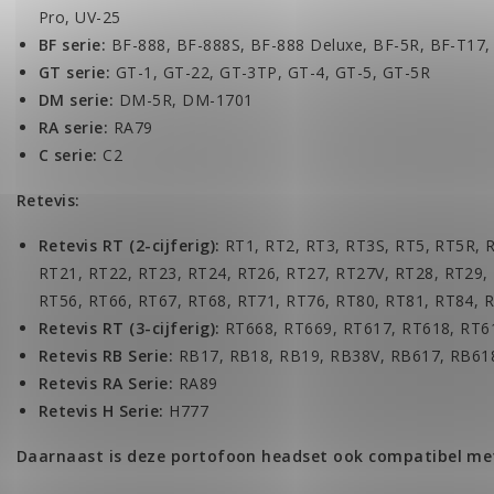
Pro, UV-25
BF serie:
BF-888, BF-888S, BF-888 Deluxe, BF-5R, BF-T17
GT serie:
GT-1, GT-22, GT-3TP, GT-4, GT-5, GT-5R
DM serie:
DM-5R, DM-1701
RA serie:
RA79
C serie:
C2
Retevis:
Retevis RT (2-cijferig):
RT1, RT2, RT3, RT3S, RT5, RT5R, 
RT21, RT22, RT23, RT24, RT26, RT27, RT27V, RT28, RT29,
RT56, RT66, RT67, RT68, RT71, RT76, RT80, RT81, RT84, 
Retevis RT (3-cijferig):
RT668, RT669, RT617, RT618, RT6
Retevis RB Serie:
RB17, RB18, RB19, RB38V, RB617, RB61
Retevis RA Serie:
RA89
Retevis H Serie:
H777
Daarnaast is deze portofoon headset ook compatibel me