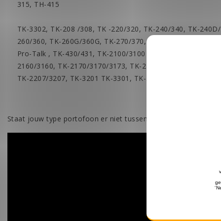
315, TH-415
TK-3302, TK-208 /308, TK -220/320, TK-240/340, TK-240D
260/360, TK-260G/360G, TK-270/370, TK-270G/370G, TK-
Pro-Talk , TK-430/431, TK-2100/3100 Pro-Talk, TK-2102/3
2160/3160, TK-2170/3170/3173, TK-2200/3200, TK-2360, T
TK-2207/3207, TK-3201 TK-3301, TK-3302
Staat jouw type portofoon er niet tussen? Stuur ons een e-mai