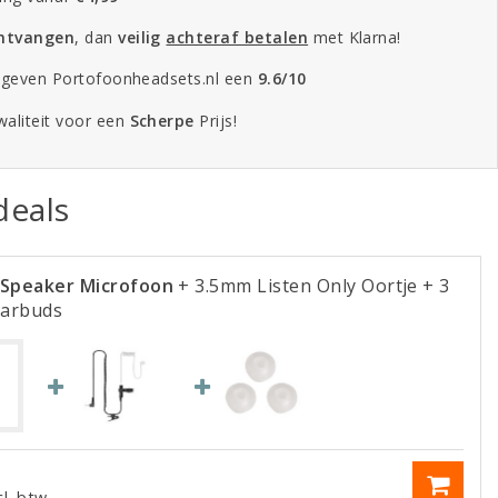
ontvangen
, dan
veilig
achteraf betalen
met Klarna!
 geven Portofoonheadsets.nl een
9.6/10
aliteit voor een
Scherpe
Prijs!
eals
Speaker Microfoon
+ 3.5mm Listen Only Oortje
+ 3
Earbuds
cl. btw