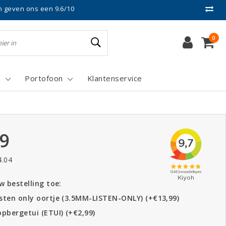
n geven ons een 9.6/10
0
s
Portofoon
Klantenservice
99
4.04
 bestelling toe:
sten only oortje (3.5MM-LISTEN-ONLY) (+€13,99)
pbergetui (ETUI) (+€2,99)