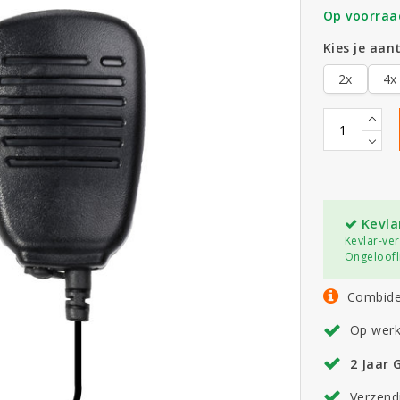
Op voorraa
Kies je aant
2x
4x
Kevla
Kevlar-ve
Ongeloofli
Combide
Op werk
2 Jaar 
Verzend