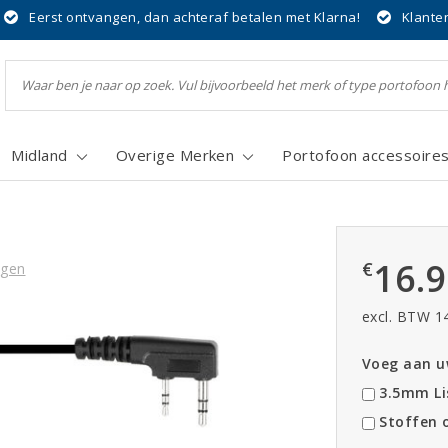
Eerst ontvangen, dan achteraf betalen met Klarna!
Klante
Midland
Overige Merken
Portofoon accessoire
16.
€
ngen
excl. BTW 1
Voeg aan uw
3.5mm Li
Stoffen o