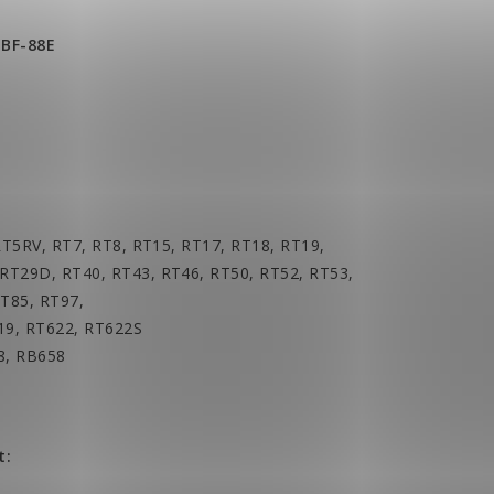
,
BF-88E
RT5RV, RT7, RT8, RT15, RT17, RT18, RT19,
 RT29D, RT40, RT43, RT46, RT50, RT52, RT53,
RT85, RT97,
19, RT622, RT622S
8, RB658
t: