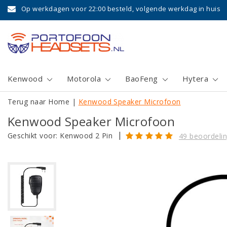
Op werkdagen voor 22:00 besteld, volgende werkdag in huis
Kenwood
Motorola
BaoFeng
Hytera
Terug naar Home
|
Kenwood Speaker Microfoon
Kenwood Speaker Microfoon
|
Geschikt voor:
Kenwood 2 Pin
49 beoordeli