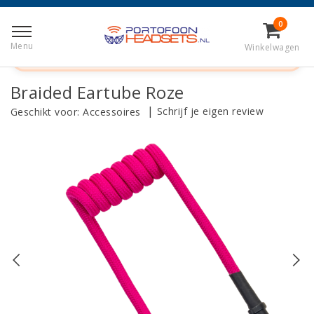
Terug naar Home
|
Braided Eartube Roze
0
Menu
Winkelwagen
Telefonisch bestellen?
+31 (0)50 - 820 0321
Braided Eartube Roze
|
Schrijf je eigen review
Geschikt voor:
Accessoires