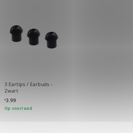
3 Eartips / Earbuds -
Zwart
3.99
€
Op voorraad