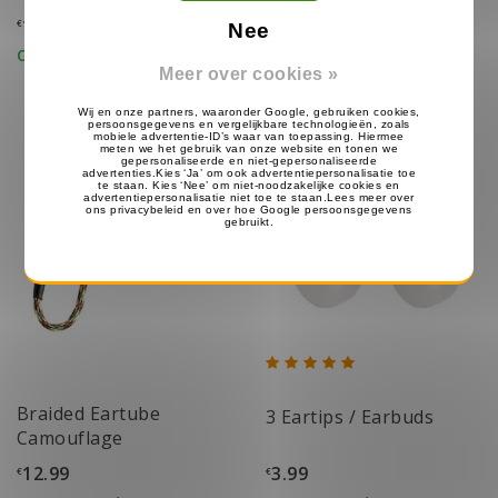
12.99
12.99
€
€
Nee
Op voorraad
Op voorraad
Meer over cookies »
Braided Eartube
3 Eartips / Earbuds
Camouflage
12.99
3.99
€
€