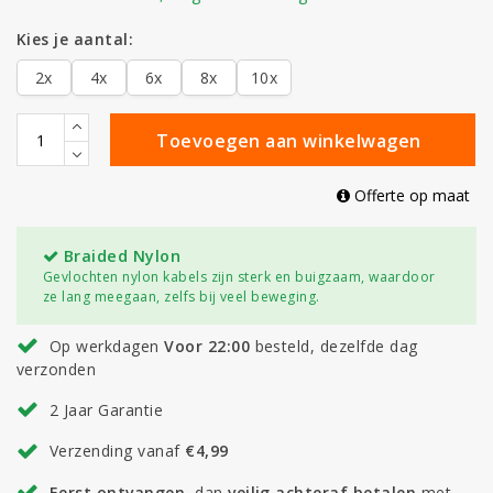
Kies je aantal:
2x
4x
6x
8x
10x
Toevoegen aan winkelwagen
Offerte op maat
Braided Nylon
Gevlochten nylon kabels zijn sterk en buigzaam, waardoor
ze lang meegaan, zelfs bij veel beweging.
Op werkdagen
Voor 22:00
besteld, dezelfde dag
verzonden
2 Jaar Garantie
Verzending vanaf
€4,99
Eerst ontvangen
, dan
veilig
achteraf betalen
met