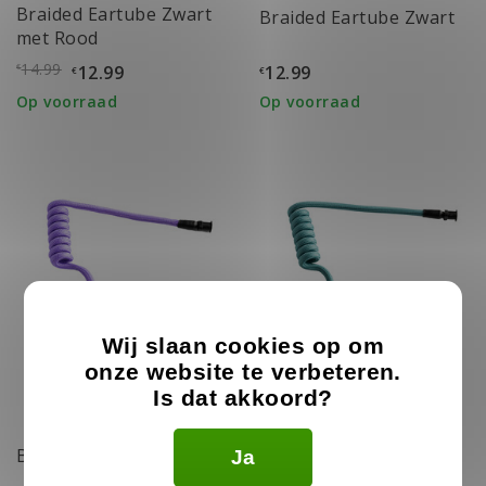
Braided Eartube Zwart
Braided Eartube Zwart
met Rood
14.99
12.99
12.99
€
€
€
Op voorraad
Op voorraad
Wij slaan cookies op om
onze website te verbeteren.
Is dat akkoord?
Braided Eartube
Braided Eartube Lila
Ja
Turquoise