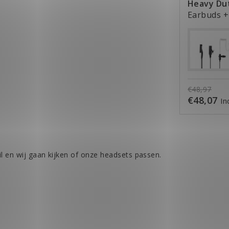
Heavy Dut
Earbuds
+
€48,97
€48,07
In
l en wij gaan kijken of onze headsets passen.