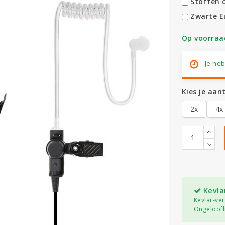
Stoffen o
Zwarte E
Op voorraa
Je heb
Kies je aant
2x
4x
Kevla
Kevlar-ve
Ongeloofli