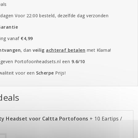
als
dagen Voor 22:00 besteld, dezelfde dag verzonden
Garantie
ing vanaf
€4,99
ontvangen
, dan
veilig
achteraf betalen
met Klarna!
 geven Portofoonheadsets.nl een
9.6/10
aliteit voor een
Scherpe
Prijs!
eals
y Headset voor Caltta Portofoons
+ 10 Eartips /