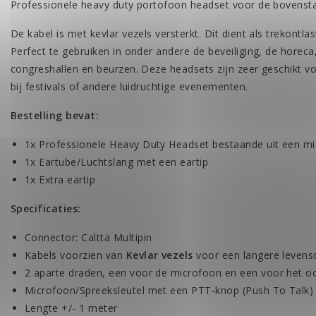
Professionele heavy duty portofoon headset voor de bovenst
De kabel is met kevlar vezels versterkt. Dit dient als trekontl
Perfect te gebruiken in onder andere de beveiliging, de horec
congreshallen en beurzen. Deze headsets zijn zeer geschikt voo
bij festivals of andere luidruchtige evenementen.
Bestelling bevat:
1x Professionele Heavy Duty Headset bestaande uit een mic
1x Eartube/Luchtslang met een eartip
1x Extra eartip
Specificaties:
Connector: Caltta Multipin
Kabels voorzien van
Kevlar vezels
voor een langere levens
2 aparte draden, een voor de microfoon en een voor het oo
Microfoon/Spreeksleutel met een PTT-knop (Push To Talk)
Lengte +/- 1 meter