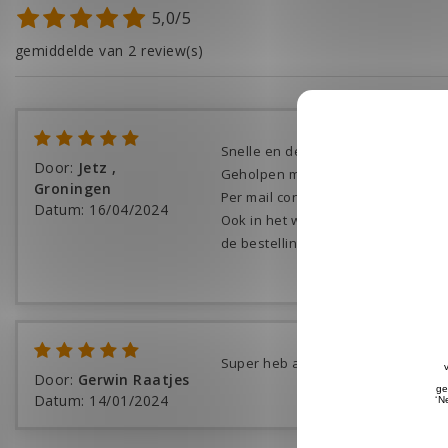
5,0/5
gemiddelde van 2 review(s)
Snelle en deskundige service, zel
Door
:
Jetz ,
Geholpen met een headsets dat nie
Groningen
Per mail contact gezocht en vrijwel
Datum
:
16/04/2024
Ook in het weekend werd er gewoo
de bestelling zeer prettig maakte. 
Super heb al diverse portofoon hea
Door
:
Gerwin Raatjes
Datum
:
14/01/2024