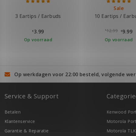
Sale
3 Eartips / Earbuds
10 Eartips / Earb
12.99
3.99
9.99
€
€
€
Op voorraad
Op voorraad
Op werkdagen voor 22:00 besteld, volgende wer
Service & Support
Categori
Betalen
Kenwood Port
Klantenservice
Motorola Por
Garantie & Reparatie
Motorola TLK