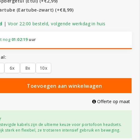
pbergetui (Etui) (+€2,99)
artube (Eartube-zwart) (+€8,99)
d
|
Voor 22:00 besteld, volgende werkdag in huis
t nog
01:02:19
uur
al:
6x
8x
10x
Toevoegen aan winkelwagen
Offerte op maat
r
rstevigde kabels zijn de ultieme keuze voor portofoon headsets.
jk sterk en flexibel, ze trotseren intensief gebruik en beweging.