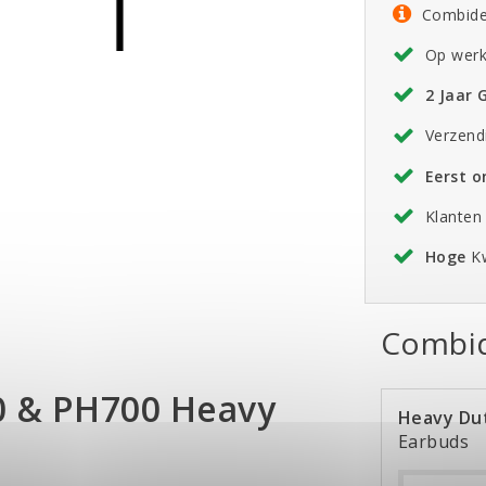
Combide
Op werk
2 Jaar 
Verzend
Eerst 
Klanten
Hoge
Kw
Combid
0 & PH700 Heavy
Heavy Dut
Earbuds