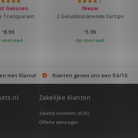
st Gekozen
Nieuw
e Transparant
2 Geluidsisolerende Eartips
8.99
5.99
€
€
 voorraad
Op voorraad
en met Klarna!
Klanten geven ons een 9.6/10
ets.nl
Zakelijke Klanten
Zakelijk bestellen (B2B)
Offerte aanvragen