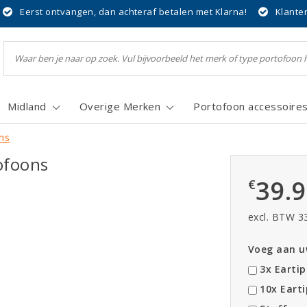
Eerst ontvangen, dan achteraf betalen met Klarna!
Klante
Midland
Overige Merken
Portofoon accessoire
ns
ofoons
39.
€
excl. BTW 3
Voeg aan uw
3x Eartip
10x Earti