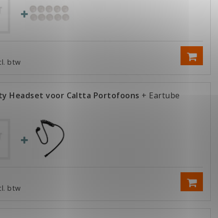
cl. btw
y Headset voor Caltta Portofoons
+ Eartube
cl. btw