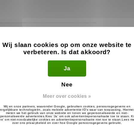
Wij slaan cookies op om onze website te
fs in het weekend
verbeteren. Is dat akkoord?
t in de webwinkel te vinden was.
 direct antwoord.
n gereageerd op de mail, hetgeen
Ja
Een zeer tevreden klant!
Nee
Meer over cookies »
dsets besteld snelle levering.