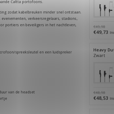
aande Caltta portofoons.
asting zodat kabelbreuken minder snel ontstaan.
a, evenementen, verkeersregelaars, stadions,
r portiers en beveiligers in het nachtleven,
€49,98
€49,73
In
Heavy Dut
rofoon/spreeksleutel en een luidspreker
Zwart
duur van de headset
€48,98
€48,53
rtje
In