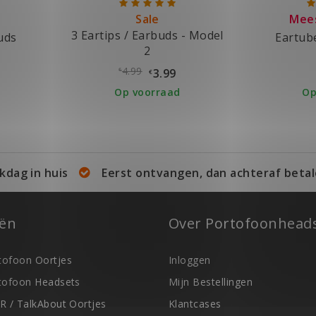
Sale
Mee
3 Eartips / Earbuds - Model
uds
Eartub
2
4.99
3.99
€
€
Op voorraad
Op
kdag in huis
Eerst ontvangen, dan achteraf betal
eën
Over Portofoonheads
ofoon Oortjes
Inloggen
tofoon Headsets
Mijn Bestellingen
R / TalkAbout Oortjes
Klantcases