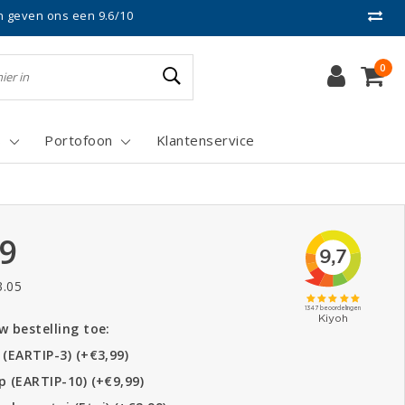
n geven ons een 9.6/10
0
s
Portofoon
Klantenservice
99
3.05
 bestelling toe:
 (EARTIP-3) (+€3,99)
p (EARTIP-10) (+€9,99)