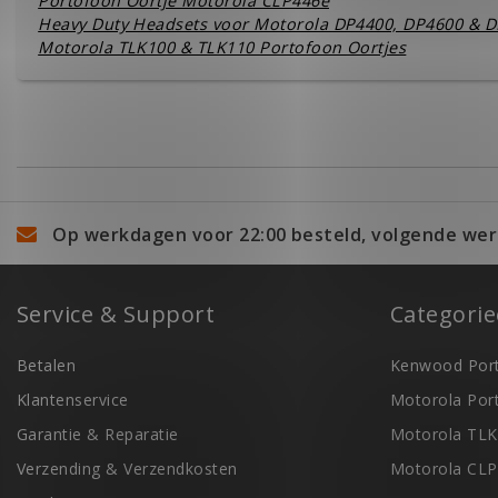
Portofoon Oortje Motorola CLP446e
Heavy Duty Headsets voor Motorola DP4400, DP4600 & 
Motorola TLK100 & TLK110 Portofoon Oortjes
Op werkdagen voor 22:00 besteld, volgende wer
Service & Support
Categori
Betalen
Kenwood Port
Klantenservice
Motorola Por
Garantie & Reparatie
Motorola TLK
Verzending & Verzendkosten
Motorola CLP