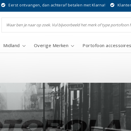
Eerst ontvangen, dan achteraf betalen met Klarna!
Klante
Midland
Overige Merken
Portofoon accessoire