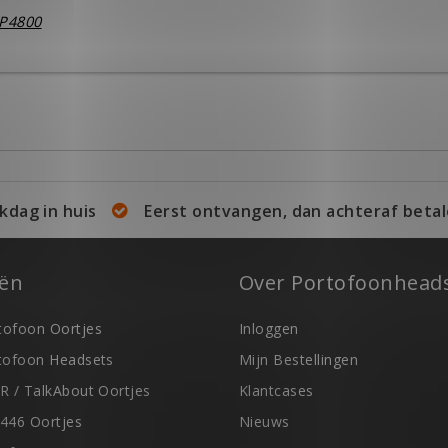
DP4800
kdag in huis
Eerst ontvangen, dan achteraf betal
eën
Over Portofoonheads
ofoon Oortjes
Inloggen
tofoon Headsets
Mijn Bestellingen
R / TalkAbout Oortjes
Klantcases
446 Oortjes
Nieuws