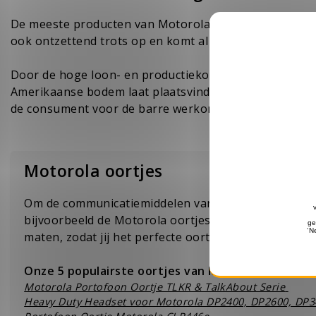
De meeste producten van Motorola, waaronder de sma
ook ontzettend trots op en komt al snel met de slagzin
Door de hoge loon- en productiekosten is er geen enk
Amerikaanse bodem laat plaatsvinden. Hiermee is het 
de consument voor de barre werkomstandigheden in 
Motorola oortjes
Om de communicatiemiddelen van Motorola optimaal 
bijvoorbeeld de
Motorola oortjes
van Portofoonhead
maten, zodat jij het perfecte oortje kan vinden voor 
Onze 5 populairste oortjes van Motorola zijn;
Motorola Portofoon Oortje TLKR & TalkAbout Serie
Heavy Duty Headset voor Motorola DP2400, DP2600, DP