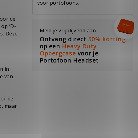
voor portofoons.
voor de
 op ‘D-
Meld je vrijblijvend aan
s. Deze
Ontvang direct
50% korting
op een
Heavy Duty
Opbergcase
voor je
Portofoon Headset
n in
ie van
oor de
o, maar
n