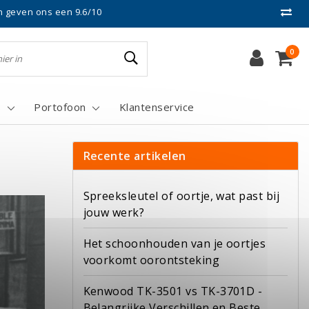
n geven ons een 9.6/10
0
s
Portofoon
Klantenservice
Recente artikelen
Spreeksleutel of oortje, wat past bij
jouw werk?
Het schoonhouden van je oortjes
voorkomt oorontsteking
Kenwood TK-3501 vs TK-3701D -
Belangrijke Verschillen en Beste