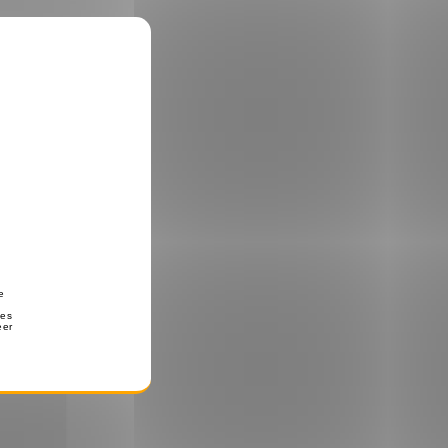
 dan
vanuit
n