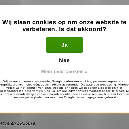
rtphones, worden gemaakt in Amerika. Hier is het merk
 ‘
Made in America’
.
Wij slaan cookies op om onze website te
verbeteren. Is dat akkoord?
ele andere smartphone producent die zijn productie op
merk uniek en speelt slim in op de aanhoudende kritiek 
goedkope productielanden, zoals China.
Ja
Nee
Meer over cookies »
te laten werken, zijn goede accessoires nodig. Neem
sets.nl. Deze oortjes komen in verschillende soorten e
de juiste situatie.
3441e en DP3661e