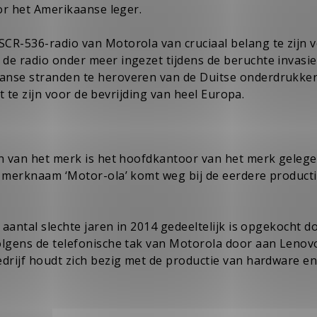
oor het Amerikaanse leger.
SCR-536-radio van Motorola van cruciaal belang te zijn 
de radio onder meer ingezet tijdens de beruchte invasie
ranse stranden te heroveren van de Duitse onderdrukker
ot te zijn voor de bevrijding van heel Europa.
an van het merk is het hoofdkantoor van het merk gelege
e merknaam ‘Motor-ola’ komt weg bij de eerdere product
 aantal slechte jaren in 2014 gedeeltelijk is opgekocht d
volgens de telefonische tak van Motorola door aan Lenov
edrijf houdt zich bezig met de productie van hardware e