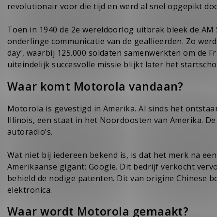
revolutionair voor die tijd en werd al snel opgepikt d
Toen in 1940 de 2e wereldoorlog uitbrak bleek de AM 
onderlinge communicatie van de geallieerden. Zo werd 
day’, waarbij 125.000 soldaten samenwerkten om de F
uiteindelijk succesvolle missie blijkt later het startsch
Waar komt Motorola vandaan?
Motorola is gevestigd in Amerika. Al sinds het ontsta
Illinois
, een staat in het Noordoosten van Amerika. D
autoradio’s.
Wat niet bij iedereen bekend is, is dat het merk na een
Amerikaanse gigant; Google. Dit bedrijf verkocht ver
behield de nodige patenten. Dit van origine Chinese b
elektronica.
Waar wordt Motorola gemaakt?