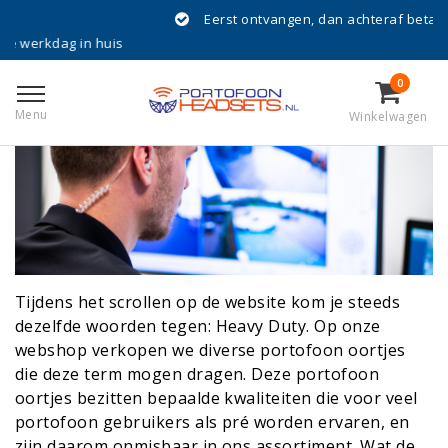
Eerst ontvangen, dan achteraf betalen met Klarna!
Heavy Duty portofoon headsets,
 huis
wat zijn dit eigenlijk?
0
Geplaatst op
5 Mei 2023
Menu
Winkelwagen
Tijdens het scrollen op de website kom je steeds
dezelfde woorden tegen: Heavy Duty. Op onze
webshop verkopen we diverse portofoon oortjes
die deze term mogen dragen. Deze portofoon
oortjes bezitten bepaalde kwaliteiten die voor veel
portofoon gebruikers als pré worden ervaren, en
zijn daarom onmisbaar in ons assortiment. Wat de