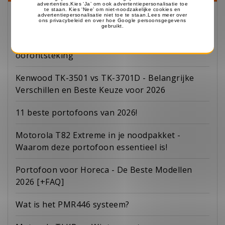
Spreeksleutel of oortje, wat past bij jouw werk?
Het schoonhouden van je oortjes voorkomt
oorontsteking
Kenwood TK-3501 vs TK-3701D - Belangrijke
Verschillen en Beste Keuze voor 2026
11 beste portofoons van 2026!
Motorola T82 Extreme in je noodpakket -
Waarom deze portofoon essentieel is!
Portofoon voor Horeca - De Beste Modellen
2026 [+FAQ]
Wat is het PMR446 systeem?