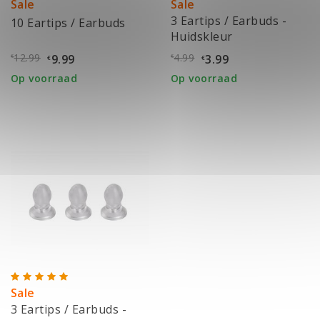
Sale
Sale
3 Eartips / Earbuds -
10 Eartips / Earbuds
Huidskleur
12.99
4.99
9.99
3.99
€
€
€
€
Op voorraad
Op voorraad
Sale
3 Eartips / Earbuds -