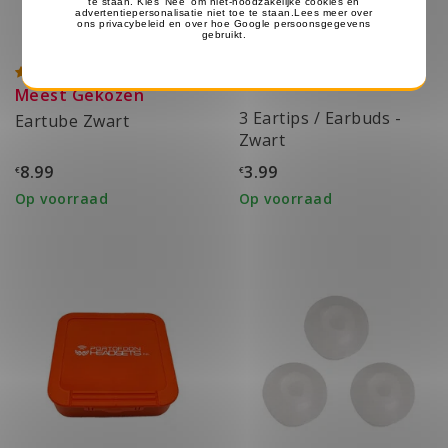
Meest Gekozen
3 Eartips / Earbuds -
Eartube Zwart
Zwart
8.99
3.99
€
€
Op voorraad
Op voorraad