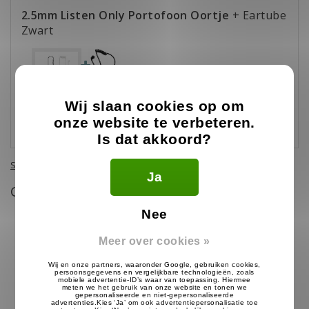
2.5mm Listen Only Portofoon Oortje
+ Eartube
Zwart
Wij slaan cookies op om
€22,98
onze website te verbeteren.
€22,53
Incl. btw
Is dat akkoord?
Show more combideals
Ja
Gerelateerde producten
Nee
Meer over cookies »