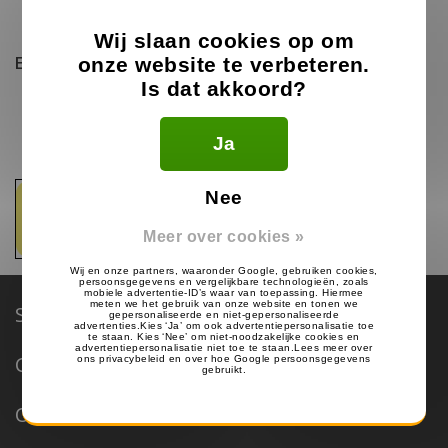
Belfius
Wij slaan cookies op om
Extra voor Duitsland
onze website te verbeteren.
Is dat akkoord?
GiroPay
SoFORT Banking
Ja
Nee
Meer over cookies »
Service & Support
Categorieën
Over Portofoonheadsets.nl