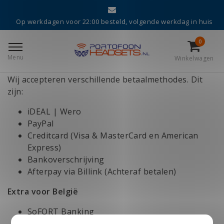
Terug naar home
|
Betaalmethodes
Op werkdagen voor 22:00 besteld, volgende werkdag in huis
Betaalmethodes
0
Menu
Winkelwagen
Betalingen
Wij accepteren verschillende betaalmethodes. Dit
zijn:
iDEAL | Wero
PayPal
Creditcard (Visa & MasterCard en American
Express)
Bankoverschrijving
Afterpay via Billink (Achteraf betalen)
Extra voor België
SoFORT Banking
KBC