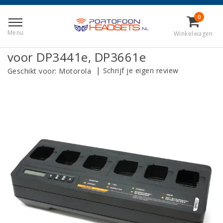
Terug naar Home
|
Motorola PMPN4297A Multilader voor
0
DP3441e, DP3661e
Menu
Winkelwagen
Motorola PMPN4297A Multilader
voor DP3441e, DP3661e
|
Schrijf je eigen review
Geschikt voor:
Motorola