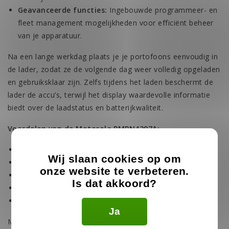
Geavanceerde functies:
Ingebouwde programmeer- en
fleet management mogelijkheden voor efficiënt beheer
van je apparatuur.
Na een lange werkdag plaats je je portofoons eenvoudig in
de lader, zodat ze de volgende dag weer volledig opgeladen
en gebruiksklaar zijn. Zelfs tijdens het laden beschermt de
lader de accu’s, terwijl het display waardevolle informatie
biedt over de laadstatus en batterijkwaliteit.
Voordelen van de Motorola PMPN4297A:
6 portofoons of accu’s tegelijk opladen
Wij slaan cookies op om
Nooit meer lege portofoons
onze website te verbeteren.
Geschikt voor losse accu’s en complete portofoons
Is dat akkoord?
Veilig langdurig opladen zonder batterijslijtage
Eenvoudige bediening met LED-statusindicatoren
Ja
Met de Motorola PMPN4297A multilader heb je altijd