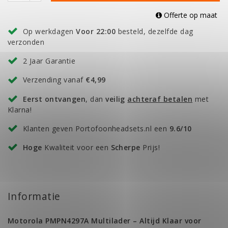
Offerte op maat
Op werkdagen
Voor 22:00
besteld, dezelfde dag
verzonden
2 Jaar Garantie
Verzending vanaf
€4,99
Eerst ontvangen
, dan
veilig
achteraf betalen
met
Klarna!
Klanten geven Portofoonheadsets.nl een
9.6/10
Hoge
Kwaliteit voor een
Scherpe
Prijs!
Informatie
Motorola PMPN4297A Multilader – Altijd Klaar voor