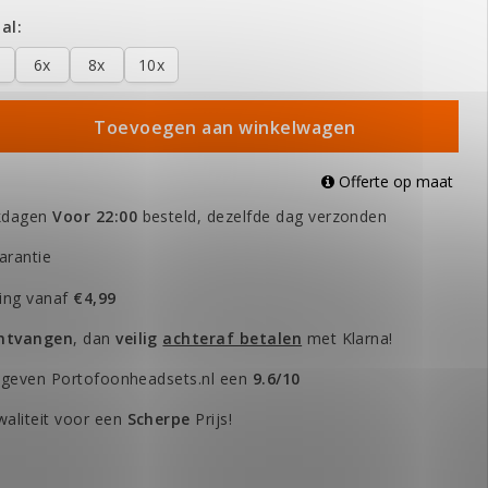
al:
6x
8x
10x
Toevoegen aan winkelwagen
Offerte op maat
kdagen
Voor 22:00
besteld, dezelfde dag verzonden
arantie
ing vanaf
€4,99
ontvangen
, dan
veilig
achteraf betalen
met Klarna!
 geven Portofoonheadsets.nl een
9.6/10
aliteit voor een
Scherpe
Prijs!