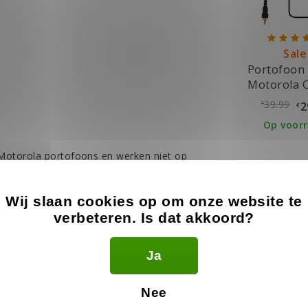
Sale
Portofoon 
Motorola 
39.99
2
€
€
Op voor
 Motorola portofoons en werken niet op
Wij slaan cookies op om onze website te
verbeteren. Is dat akkoord?
Ja
Nee
Sale