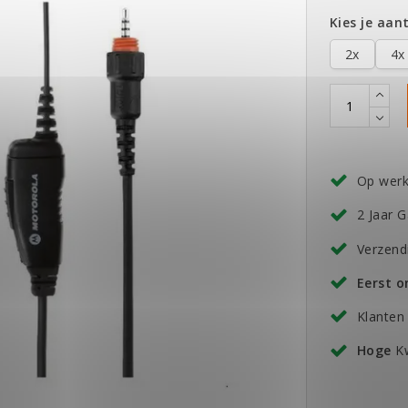
Kies je aant
2x
4x
Op wer
2 Jaar G
Verzend
Eerst 
Klanten
Hoge
Kw