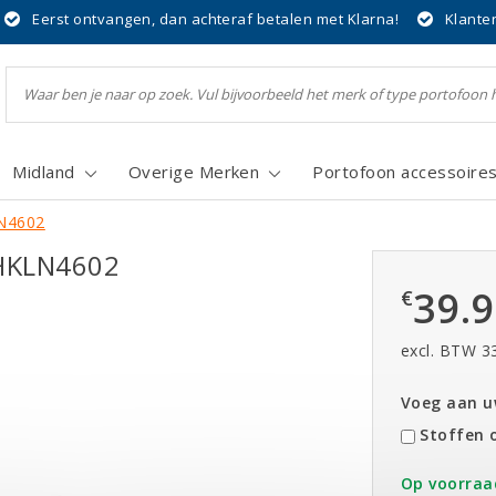
Eerst ontvangen, dan achteraf betalen met Klarna!
Klante
Midland
Overige Merken
Portofoon accessoire
LN4602
 HKLN4602
39.
€
excl. BTW 3
Voeg aan uw
Stoffen 
Op voorraa