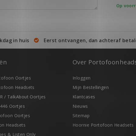
Op voor
kdag in huis
Eerst ontvangen, dan achteraf betal
eën
Over Portofoonheads
ofoon Oortjes
Inloggen
tofoon Headsets
Mijn Bestellingen
R / TalkAbout Oortjes
Klantcases
446 Oortjes
Nieuws
ofoon Oortjes
Sitemap
on Headsets
Hoornie Portofoon Headsets
ubes & Listen Only