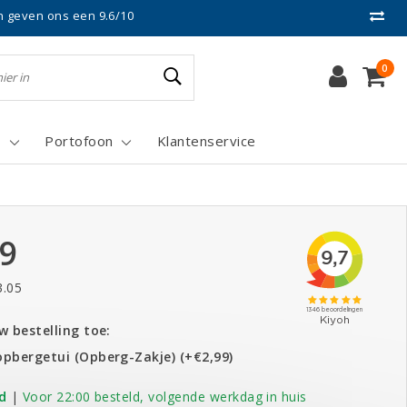
n geven ons een 9.6/10
0
s
Portofoon
Klantenservice
99
3.05
 bestelling toe:
opbergetui (Opberg-Zakje) (+€2,99)
d
|
Voor 22:00 besteld, volgende werkdag in huis