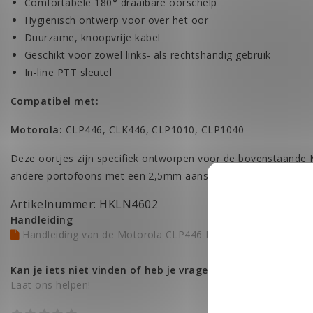
Comfortabele 180
°
draaibare oorschelp
Hygiënisch ontwerp voor over het oor
Duurzame, knoopvrije kabel
Geschikt voor zowel links- als rechtshandig gebruik
In-line PTT sleutel
Compatibel met:
Motorola:
CLP446, CLK446, CLP1010, CLP1040
Deze oortjes zijn specifiek ontworpen voor de bovenstaande
andere portofoons met een 2,5mm aansluiting.
Artikelnummer: HKLN4602
Handleiding
Handleiding van de Motorola CLP446 Portofoon (NL)
Kan je iets niet vinden of heb je vragen?
Laat ons helpen!