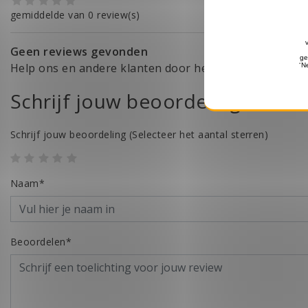
gemiddelde van 0 review(s)
Geen reviews gevonden
Help ons en andere klanten door het schrijven van ee
Schrijf jouw beoordeling
Schrijf jouw beoordeling
(Selecteer het aantal sterren)
Naam*
Beoordelen*